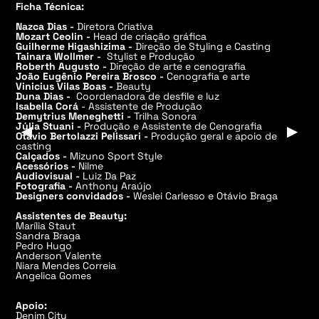
Ficha Técnica:
Nazca Dias -
Diretora Criativa
Mozart Ceolin -
Head de criação gráfica
Guilherme Higashizima -
Direção de Styling e Casting
Tainara Wollmer -
Stylist e Produção
Roberth Augusto -
Direção de arte e cenografia
João Eugênio Pereira Brosco -
Cenografia e arte
Vinicius Vilas Boas -
Beauty
Duna Dias -
Coordenadora de desfile e luz
Isabella Corá
- Assistente de Produção
Demytrius Meneghetti -
Trilha Sonora
Júlia Stuani -
Produção e Assistente de Cenografia
▶
▶
Otávio Bertolazzi Pelissari -
Produção geral e apoio de
casting
Calçados -
Mizuno Sport Style
Acessórios -
Nilme
Audiovisual -
Luiz Da Paz
Fotografia -
Anthony Araújo
Designers convidados -
Weslei Carlesso e Otávio Braga
Assistentes de Beauty:
Marília Staut
Sandra Braga
Pedro Hugo
Anderson Valente
Niara Mendes Correia
Angelica Gomes
Apoio:
Denim City