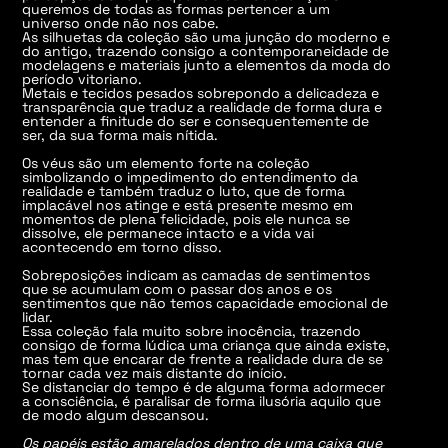
queremos de todas as formas pertencer a um
universo onde não nos cabe.
As silhuetas da coleção são uma junção do moderno e
do antigo, trazendo consigo a contemporaneidade de
modelagens e materiais junto a elementos da moda do
período vitoriano.
Metais e tecidos pesados sobrepondo a delicadeza e
transparência que traduz a realidade de forma dura e
entender a finitude do ser e consequentemente de
ser, da sua forma mais nítida.
Os véus são um elemento forte na coleção
simbolizando o impedimento do entendimento da
realidade e também traduz o luto, que de forma
implacável nos atinge e está presente mesmo em
momentos de plena felicidade, pois ele nunca se
dissolve, ele permanece intacto e a vida vai
acontecendo em torno disso.
Sobreposições indicam as camadas de sentimentos
que se acumulam com o passar dos anos e os
sentimentos que não temos capacidade emocional de
lidar.
Essa coleção fala muito sobre inocência, trazendo
consigo de forma lúdica uma criança que ainda existe,
mas tem que encarar de frente a realidade dura de se
tornar cada vez mais distante do início.
Se distanciar do tempo é de alguma forma adormecer
a consciência, é paralisar de forma ilusória aquilo que
de modo algum descansou.
Os papéis estão amarelados dentro de uma caixa que