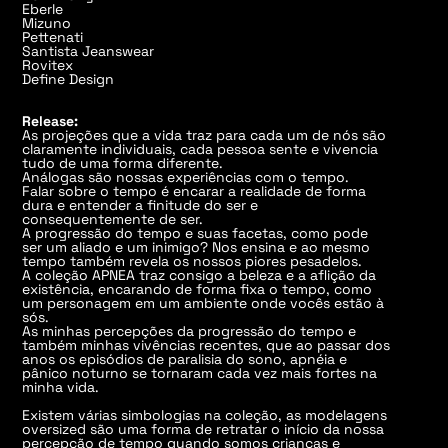
Eberle
Mizuno
Pettenati
Santista Jeanswear
Rovitex
Define Design
Release:
As projeções que a vida traz para cada um de nós são
claramente individuais, cada pessoa sente e vivencia
tudo de uma forma diferente.
Análogas são nossas experiências com o tempo.
Falar sobre o tempo é encarar a realidade de forma
dura e entender a finitude do ser e
consequentemente de ser.
A progressão do tempo e suas facetas, como pode
ser um aliado e um inimigo? Nos ensina e ao mesmo
tempo também revela os nossos piores pesadelos.
A coleção APNEA traz consigo a beleza e a aflição da
existência, encarando de forma fixa o tempo, como
um personagem em um ambiente onde vocês estão à
sós.
As minhas percepções da progressão do tempo e
também minhas vivências recentes, que ao passar dos
anos os episódios de paralisia do sono, apnéia e
pânico noturno se tornaram cada vez mais fortes na
minha vida.
Existem várias simbologias na coleção, as modelagens
oversized são uma forma de retratar o início da nossa
percepção de tempo quando somos crianças e