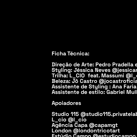
Ficha Técnica:
Direção de Arte: Pedro Pradella
Styling: Jéssica Neves @jessic
Trilha: L_CIO feat. Massumi @l_
Beleza: Jô Castro @jocastroficia
Assistente de Styling : Ana Far
Assistente de estilo: Gabriel Mu
Apoiadores
Studio 115 @studio115.privatela
L_cio @l_cio
Agência Capa @capamgt
London @londontricotart
Estúdio Campo @estudiocampo