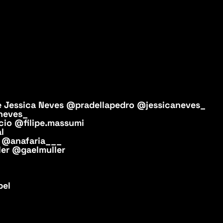
 e Jessica Neves @pradellapedro @jessicaneves_
aneves_
cio @filipe.massumi
l
ia @anafaria___
ller @gaelmuller
bel