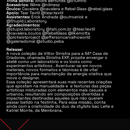
Trilha Sonora:
André Bertunes @o10inho
Acessórios
: Nilme @nilmesz
Óculos:
Cavalera @cavalera e Rebel Glass @rebel.glass
Apoio:
Tear Textil @tear.textil
Assistentes:
Erick Andrade @outroerick e
@Stupid.Laboratory
Agradecimentos:
@stupid.laboratory @tati.com.br @tear.textil
@cavalera.óculos @RebelGlass @likemotta
@plotwistproject @jeffersoncarvalhoworld
@galeriadomal @studio.peba
Release:
A nova coleção de Vittor Sinistra para a 54ª Casa de
Criadores, chamada Sinistra EXP, propõe enxergar o
ateliê como um laboratório e os looks como
experimentos artísticos . Aventurar-se em novos
materiais, novos formatos e técnicas é de vital
importância para manutenção da energia criativa que
move o designer.
Essa coleção apresentará suas mais recentes criações
que apostam na manualidade e e texturas das peças
artísticas misturadas com elementos mais casuais e
urbanos, resultando em composições divertidas e
impactantes destinadas aqueles que não querem
passar batido na festinha. Para essa missão, conta
ainda com a criatividade do duo de stylists Isac Leite e
Katriel Monte, da Membrana.