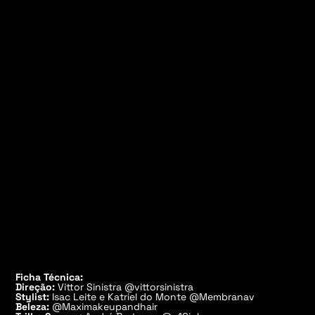
Ficha Técnica:
Direção:
Vittor Sinistra @vittorsinistra
Stylist:
Isac Leite e Katriel do Monte
@Membranav
Beleza:
@Maximakeupandhair