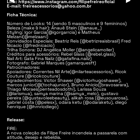
Link:
https://www.instagram.com/filipefreireoficial
E-mail:
freireacessorios@yahoo.com.br
Ficha Técnica:
Número de Looks: 14 (sendo 5 masculinos e 9 femininos)
Beleza (make & hair): Anauê Stein (@anaue_)
Styling: Igor Garcia(@igorgarrcia) e Matheus
Melzani(@melzaani)
Convidados Especiais: Beatriz Reis (@betrizreaisbrasil) Fred
Nicacio (@frednicacio)
Trilha Sonora: DJ Angélica Moller (@angelicamoller)
Créditos para acessórios: Rebel Glass (@rebel.glass)
Nail Art: Gata Fina Nailz (@gatafina.nailz)
Fotografo: Gabriel Marques (gamarquesft)
Patrocinadores:
Apoiadores: Correntes Nil Arte(@nilarteacessorios), Ricok
Couture (@ricokcouture)
Agradecimentos: Victor Shawer (@victorhugoshawer),
marcos junior(@(tochajunior), Bruno Anicio((bravosarara),
Thiago Moraes(penteadosdothi), Larissa Souza
(@larismua), samya marina (@samya_melo), gustavo
pereira (@gustavoleebeauty), alikah rosa (@eusouarosa),
gabriel costa (@pelesx), odara ketu (@odaraketu), diego
henrique (@hrnricdiego)
Release:
FIRE:
A nova coleção da Filipe Freire incendeia a passarela com
atitude, desejo e rebeldia.