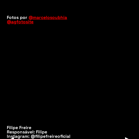
Fotos por
@marcelosoubhia
@agfotosite
Filipe Freire
Responsável: Filipe
Instagram: @filipefreireoficial
▶
▶