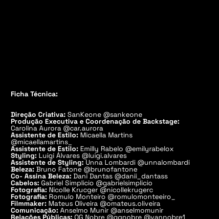
Ficha Técnica:
Direção Criativa:
SanKeone @sankeone
Produção Executiva e Coordenação de Backstage:
Carolina Aurora @car.aurora
Assistente de Estilo:
Micaella Martins
@micaellamartins_
Assistente de Estilo:
Emilly Rabelo @emilyrabelox
Styling:
Luigi Álvares @luigi.alvares
Assistente de Styling:
Unna Lombardi @unnalombardi
Beleza:
Bruno Fatone @brunofantone
Co- Assina Beleza:
Dani Dantas @danii_dantass
Cabelos:
Gabriel Simplicio @gabrielsimplicio
Fotografia:
Nicolle Krucger @nicollekrugerc
Fotografia:
Romulo Monteiro @romulomonteeiro_
Filmmaker:
Mateus Oliveira @omateus.oliveira
Comunicação:
Anselmo Munir @anselmomunir
Relações Públicas:
QG Nobre @qgnobre @vannobre1