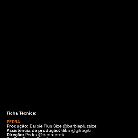
Ficha Técnica:
PEDRA
Produção:
Barbie Plus Size @barbiepluzsize
Assistência de produção:
Gika @gikagiki
Direção:
Pedra @pedrapreta